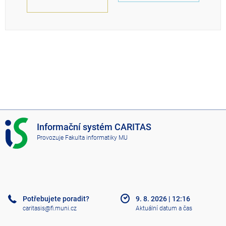
I
Informační systém CARITAS
S
Provozuje
Fakulta informatiky MU
C
A
R
I
T
A
Potřebujete poradit?
9. 8. 2026
|
12:16
S
caritasis@fi.muni.cz
Aktuální datum a čas