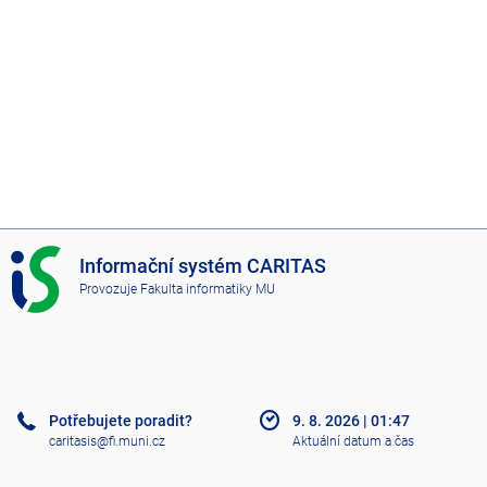
I
Informační systém CARITAS
S
Provozuje
Fakulta informatiky MU
C
A
R
I
T
A
Potřebujete poradit?
9. 8. 2026
|
01:47
S
caritasis@fi.muni.cz
Aktuální datum a čas