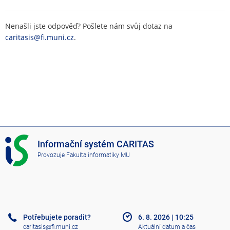
Nenašli jste odpověď? Pošlete nám svůj dotaz na
caritasis@fi.muni.cz
.
I
Informační systém CARITAS
S
Provozuje
Fakulta informatiky MU
C
A
R
I
T
A
Potřebujete poradit?
6. 8. 2026
|
10:25
S
caritasis@fi.muni.cz
Aktuální datum a čas