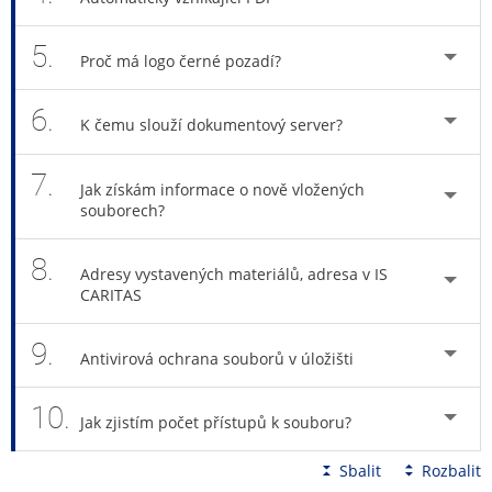
5.
Proč má logo černé pozadí?
6.
K čemu slouží dokumentový server?
7.
Jak získám informace o nově vložených
souborech?
8.
Adresy vystavených materiálů, adresa v IS
CARITAS
9.
Antivirová ochrana souborů v úložišti
10.
Jak zjistím počet přístupů k souboru?
Sbalit
Rozbalit