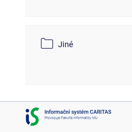
Jiné
I
Informační systém CARITAS
S
Provozuje
Fakulta informatiky MU
C
A