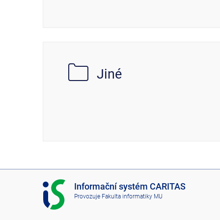
Jiné
I
Informační systém CARITAS
S
Provozuje
Fakulta informatiky MU
C
A