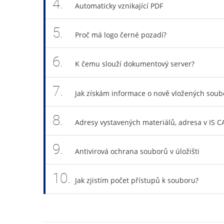
4.
Automaticky vznikající PDF
5.
Proč má logo černé pozadí?
6.
K čemu slouží dokumentový server?
7.
Jak získám informace o nově vložených soub
8.
Adresy vystavených materiálů, adresa v IS 
9.
Antivirová ochrana souborů v úložišti
10.
Jak zjistím počet přístupů k souboru?