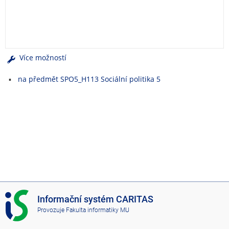
e
n
u
Více možností
na předmět SPO5_H113 Sociální politika 5
I
Informační systém CARITAS
S
Provozuje
Fakulta informatiky MU
C
A