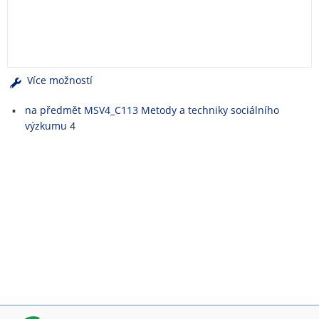
e
n
u
Více možností
na předmět MSV4_C113 Metody a techniky sociálního
výzkumu 4