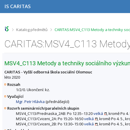
P
P
P
P
IS CARITAS
ř
ř
ř
ř
e
e
e
e
s
s
s
s
k
k
k
k
o
o
o
o
>
>
Katalog předmětů
CARITAS:MSV4_C113 Metody a techniky soci
č
č
č
č
i
i
i
i
t
t
t
t
n
n
n
n
a
a
a
a
h
h
o
p
MSV4_C113 Metody a techniky sociálního výzku
o
l
b
a
r
a
s
t
CARITAS - Vyšší odborná škola sociální Olomouc
n
v
a
i
léto 2020
í
i
h
č
Rozsah
l
č
k
1/2/0. Ukončení: kz.
i
k
u
Vyučující
š
u
Mgr. Petr Hlávka
(přednášející)
t
u
Rozvrh seminárních/paralelních skupin
MSV4_C113/Prednaska_2AB: Po 12:35–13:20
velká
, kromě Po 4. 
MSV4_C113/Cviceni_2A: Po 15:20–16:50
velká
, kromě Po 4. 5., k
MSV4_C113/Cviceni_2B: Po 13:30–15:00
velká
, kromě Po 4. 5., k