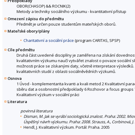
Předpoklady
OBOR(CHASOP)
&&
ROCNIK(2)
Metody a techniky sociálního výzkumu - kvantitativní přístup
Omezení zápisu do předmětu
Předmět je určen pouze studentům mateřských oborů.
Mateřské obory/plány
Charitativní a sociální práce
(program CARITAS, SPSP)
Cíle předmětu
Druhá část uvedené disciplíny je zaměřena na získání dovedností
kvalitativním výzkumu naučí vytvářet znalost o povaze sociální s
možnosti práce se získanými daty, včetně interpretace výsledků.
kvalitativních studií z oblasti sociálněvědních výzkumů.
Osnova
1 Úvod - komplementarita kvanti a kvali metod 2 Kvalitativní par
sběru dat a osobnostní předpoklady 6 Rozhovor a focus groups 
Kvalitativní výzkum v sociální práci
Literatura
povinná literatura
Disman, M. Jak se vyrábí sociologická znalost. Praha: 2002. Mi
Úspěšný návrh výzkumu. Praha: 2008. Strauss, A., Corbinová, J.
Hendl, J. Kvalitativní výzkum. Portál: Praha. 2005