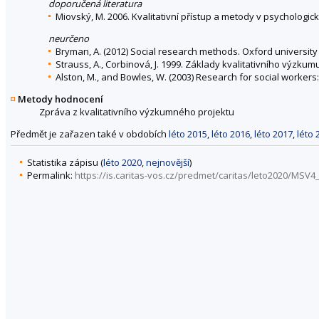
doporučená literatura
Miovský, M. 2006. Kvalitativní přístup a metody v psychologi
neurčeno
Bryman, A. (2012) Social research methods. Oxford university
Strauss, A., Corbinová, J. 1999. Základy kvalitativního výzkumu
Alston, M., and Bowles, W. (2003) Research for social workers
Metody hodnocení
Zpráva z kvalitativního výzkumného projektu
Předmět je zařazen také v obdobích
léto 2015
,
léto 2016
,
léto 2017
,
léto 
Statistika zápisu (
léto 2020
,
nejnovější
)
Permalink:
https://is.caritas-vos.cz/predmet/caritas/leto2020/MSV4