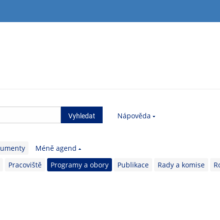
Nápověda
kumenty
Méně agend
Pracoviště
Programy a obory
Publikace
Rady a komise
R