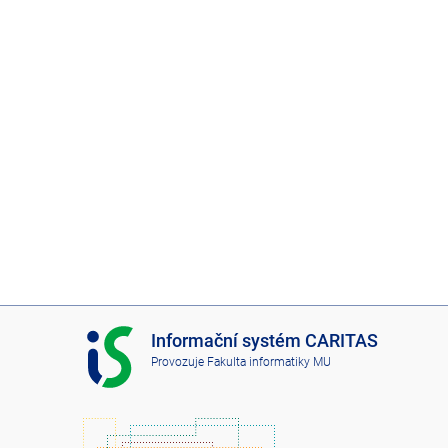
I
Informační systém CARITAS
S
Provozuje
Fakulta informatiky MU
C
A
R
I