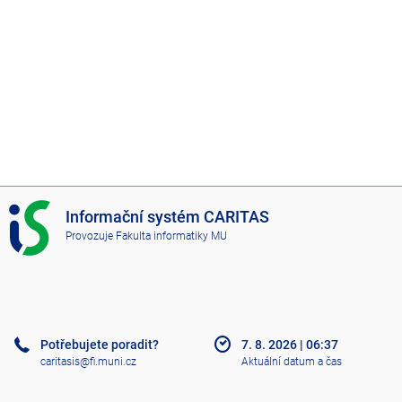
I
Informační systém CARITAS
S
Provozuje
Fakulta informatiky MU
C
A
R
I
T
A
Potřebujete poradit?
7. 8. 2026
|
06:37
S
caritasis@fi.muni.cz
Aktuální datum a čas