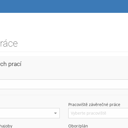
práce
ch prací
Pracoviště závěrečné práce
hajoby
Obor/plán