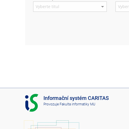
I
Informační systém CARITAS
S
Provozuje
Fakulta informatiky MU
C
A
R
I