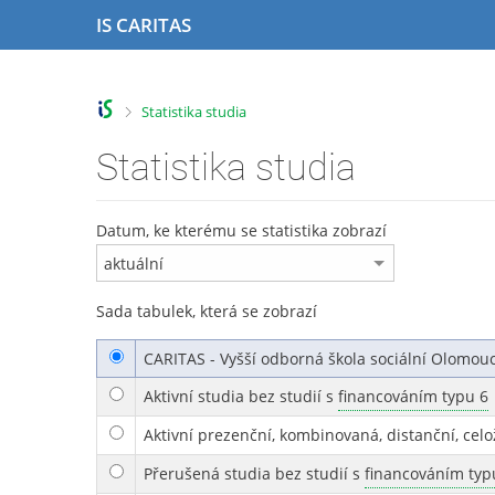
P
P
P
P
IS CARITAS
ř
ř
ř
ř
e
e
e
e
s
s
s
s
k
k
k
k
>
Statistika studia
o
o
o
o
č
č
č
č
Statistika studia
i
i
i
i
t
t
t
t
n
n
n
n
Datum, ke kterému se statistika zobrazí
a
a
a
a
h
h
o
p
o
l
b
a
Sada tabulek, která se zobrazí
r
a
s
t
n
v
a
i
CARITAS - Vyšší odborná škola sociální Olomou
í
i
h
č
l
č
k
Aktivní studia bez studií s
financováním typu 6
i
k
u
š
u
Aktivní prezenční, kombinovaná, distanční, celo
t
Přerušená studia bez studií s
financováním typ
u