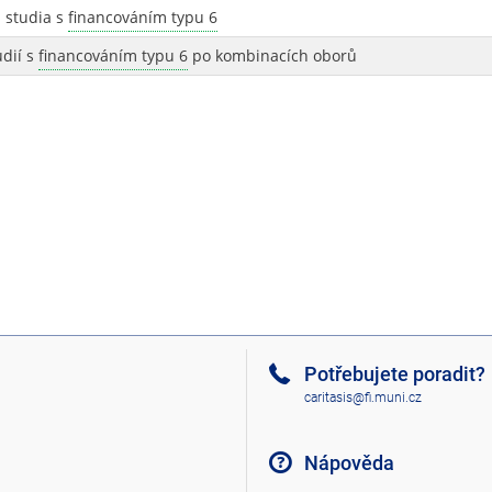
 studia s
financováním typu 6
udií s
financováním typu 6
po kombinacích oborů
Potřebujete poradit?
caritasis@fi.muni.cz
Nápověda