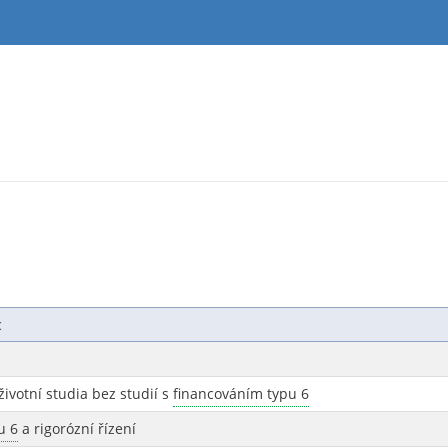
c
životní studia bez studií s
financováním typu 6
u 6
a rigorózní řízení