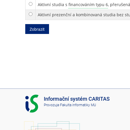
Aktivní studia s
financováním typu 6
, přerušená
Aktivní prezenční a kombinovaná studia bez st
Zobrazit
I
Informační systém CARITAS
S
Provozuje
Fakulta informatiky MU
C
A
R
I