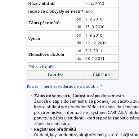
Název období
zima 2010
Jedná se o obvyklý semestr?
ano
od
1. 9. 2010
Zápis předmětů
do
15. 9. 2010
od
1. 9. 2010
Výuka
do
17. 12. 2010
od
3. 1. 2011
Zkouškové období
do
28. 1. 2011
Zobrazit další
Fakulta
CARITAS
Kdo smí měnit základní údaje o obdobích?
Zápis do semestru, žádost o zápis do semestru
Žádosti o zápis do semestru se podávají od začátku 
konce období pro podávání žádostí o zápis do semestru
prostřednictvím Informačního systému CARITAS. V obdob
potvrzuje zápis u studentů, kteří si podali žádost o záp
zápis do semestru.
Registrace předmětů
Období, kdy studenti vybírají předměty, které chtějí stu