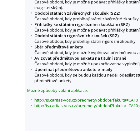
Časové období, kdy je možné podávat přihlášky k stá
magisterským).
Období státních závěrečných zkoušek (SZZ)
Časové období, kdy probíhají státní závěrečné zkoušky 
Přihlášky ke státním rigorózním zkouškám (SRZ)
Časové období, kdy je možné podávat přihlášky k státn
Období státních rigorózních zkoušek (SRZ)
Časové období, kdy probíhají státní rigorózní zkoušky.
Sběr předmětové ankety
Časové období, kdy je možné vyplňovat předmětovou a
Avizovat předmětovou anketu na titulní straně
Časové období, kdy je možné upozorňovat na vyplnění p
Upomínat předmětovou anketu e-maily
Časové období, kdy se budou každou neděli odesílat s
předmětové ankety.
Možné způsoby volání aplikace:
http://is.caritas-vos.cz/predmety/obdobi?fakulta=CA10
http://is.caritas-vos.cz/predmety/obdobi?fakulta=CA1