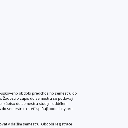
zkouškového období předchozího semestru do
. Žádosti o zápis do semestru se podávají
í zápisu do semestru studijní oddělení
is do semestru a kteří splňují podmínky pro
dovat v dalším semestru. Období registrace