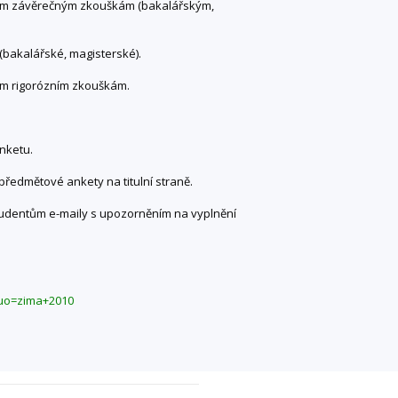
tním závěrečným zkouškám (bakalářským,
(bakalářské, magisterské).
ím rigorózním zkouškám.
nketu.
ředmětové ankety na titulní straně.
tudentům e-maily s upozorněním na vyplnění
0;uo=zima+2010