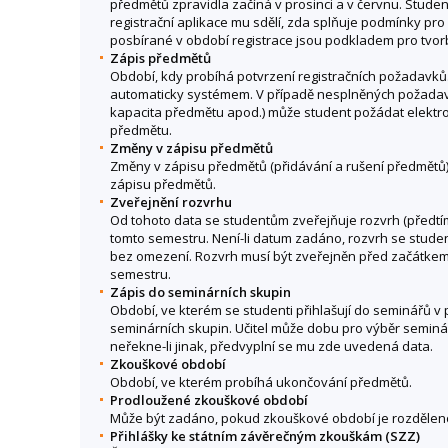
předmětů zpravidla začíná v prosinci a v červnu. Student
registrační aplikace mu sdělí, zda splňuje podmínky pr
posbírané v období registrace jsou podkladem pro tvor
Zápis předmětů
Období, kdy probíhá potvrzení registračních požadav
automaticky systémem. V případě nesplněných požadavk
kapacita předmětu apod.) může student požádat elektro
předmětu.
Změny v zápisu předmětů
Změny v zápisu předmětů (přidávání a rušení předmětů
zápisu předmětů.
Zveřejnění rozvrhu
Od tohoto data se studentům zveřejňuje rozvrh (předtím
tomto semestru. Není-li datum zadáno, rozvrh se stude
bez omezení. Rozvrh musí být zveřejněn před začátke
semestru.
Zápis do seminárních skupin
Období, ve kterém se studenti přihlašují do seminářů v 
seminárních skupin. Učitel může dobu pro výběr seminá
neřekne-li jinak, předvyplní se mu zde uvedená data.
Zkouškové období
Období, ve kterém probíhá ukončování předmětů.
Prodloužené zkouškové období
Může být zadáno, pokud zkouškové období je rozděleno
Přihlášky ke státním závěrečným zkouškám (SZZ)