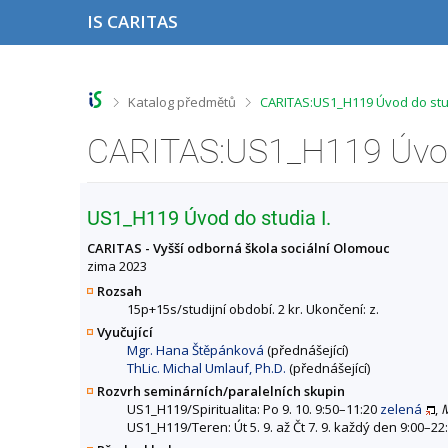
P
P
P
P
IS CARITAS
ř
ř
ř
ř
e
e
e
e
s
s
s
s
k
k
k
k
o
o
o
o
>
>
Katalog předmětů
CARITAS:US1_H119 Úvod do stud
č
č
č
č
i
i
i
i
t
t
t
t
n
n
n
n
a
a
a
a
h
h
o
p
US1_H119 Úvod do studia I.
o
l
b
a
r
a
s
t
CARITAS - Vyšší odborná škola sociální Olomouc
n
v
a
i
zima 2023
í
i
h
č
Rozsah
l
č
k
15p+15s/studijní období. 2 kr. Ukončení: z.
i
k
u
Vyučující
š
u
Mgr. Hana Štěpánková
(přednášející)
t
ThLic. Michal Umlauf, Ph.D.
(přednášející)
u
Rozvrh seminárních/paralelních skupin
US1_H119/Spiritualita: Po 9. 10. 9:50–11:20
zelená
,
M
US1_H119/Teren: Út 5. 9. až Čt 7. 9. každý den 9:00–22