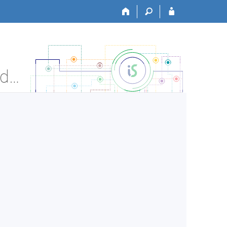
CARITAS:US1_H119 Úvod do studia I. - Informace o předmětu