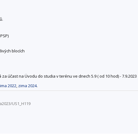
ů.
SPSP)
livých blocích
a účast na Üvodu do studia v terénu ve dnech 5.9 ( od 10 hod) - 7.9.2023 (
ima 2022
,
zima 2024
.
ima2023/US1_H119