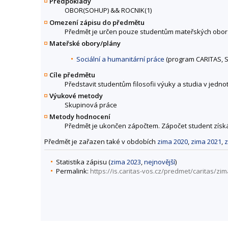
Předpoklady
OBOR(SOHUP) && ROCNIK(1)
Omezení zápisu do předmětu
Předmět je určen pouze studentům mateřských obor
Mateřské obory/plány
Sociální a humanitární práce
(program CARITAS, 
Cíle předmětu
Představit studentům filosofii výuky a studia v jednot
Výukové metody
Skupinová práce
Metody hodnocení
Předmět je ukončen zápočtem. Zápočet student získá z
Předmět je zařazen také v obdobích
zima 2020
,
zima 2021
,
z
Statistika zápisu (
zima 2023
,
nejnovější
)
Permalink:
https://is.caritas-vos.cz/predmet/caritas/z