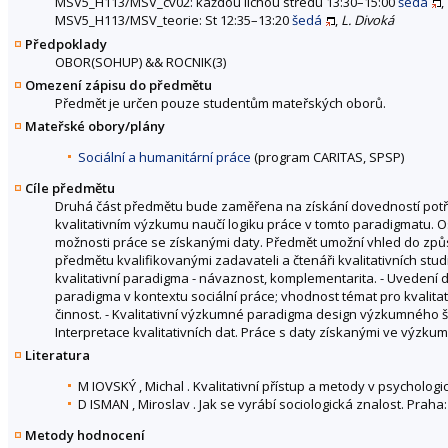
MSV5_H113/MSV_cv02: každou lichou středu 13:30–15:00
šedá
,
MSV5_H113/MSV_teorie: St 12:35–13:20
šedá
,
L. Divoká
Předpoklady
OBOR(SOHUP)
&&
ROCNIK(3)
Omezení zápisu do předmětu
Předmět je určen pouze studentům mateřských oborů.
Mateřské obory/plány
Sociální a humanitární práce
(program CARITAS, SPSP)
Cíle předmětu
Druhá část předmětu bude zaměřena na získání dovedností potřeb
kvalitativním výzkumu naučí logiku práce v tomto paradigmatu. O
možnosti práce se získanými daty. Předmět umožní vhled do způ
předmětu kvalifikovanými zadavateli a čtenáři kvalitativních stud
kvalitativní paradigma - návaznost, komplementarita. - Uvedení 
paradigma v kontextu sociální práce; vhodnost témat pro kvalita
činnost. - Kvalitativní výzkumné paradigma design výzkumného šet
Interpretace kvalitativních dat. Práce s daty získanými ve výzkum
Literatura
M IOVSKÝ , Michal . Kvalitativní přístup a metody v psycholo
D ISMAN , Miroslav . Jak se vyrábí sociologická znalost. Praha:
Metody hodnocení