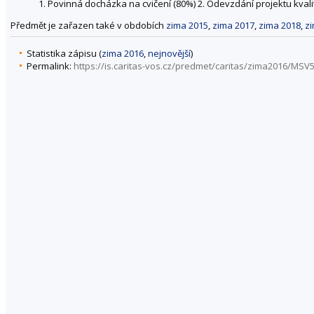
1. Povinná docházka na cvičení (80%) 2. Odevzdání projektu kval
Předmět je zařazen také v obdobích
zima 2015
,
zima 2017
,
zima 2018
,
z
Statistika zápisu (
zima 2016
,
nejnovější
)
Permalink:
https://is.caritas-vos.cz/predmet/caritas/zima2016/MSV