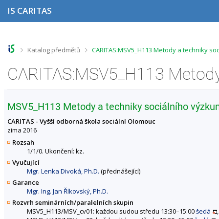
P
P
P
P
IS CARITAS
ř
ř
ř
ř
e
e
e
e
s
s
s
s
k
k
k
k
o
o
o
o
>
>
Katalog předmětů
CARITAS:MSV5_H113 Metody a techniky soci
č
č
č
č
i
i
i
i
t
t
t
t
n
n
n
n
a
a
a
a
h
h
o
p
MSV5_H113 Metody a techniky sociálního výzku
o
l
b
a
r
a
s
t
CARITAS - Vyšší odborná škola sociální Olomouc
n
v
a
i
zima 2016
í
i
h
č
Rozsah
l
č
k
1/1/0. Ukončení: kz.
i
k
u
Vyučující
š
u
Mgr. Lenka Divoká, Ph.D.
(přednášející)
t
u
Garance
Mgr. Ing. Jan Říkovský, Ph.D.
Rozvrh seminárních/paralelních skupin
MSV5_H113/MSV_cv01: každou sudou středu 13:30–15:00
šedá