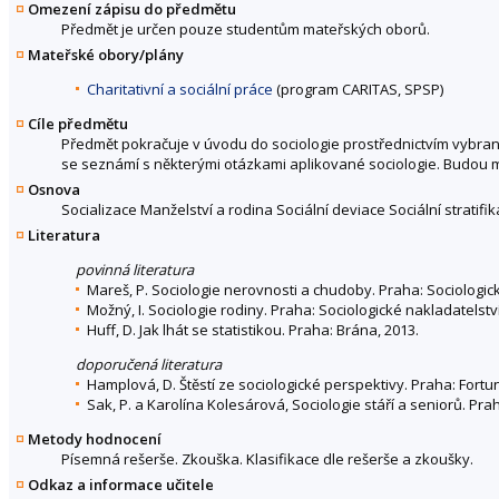
Omezení zápisu do předmětu
Předmět je určen pouze studentům mateřských oborů.
Mateřské obory/plány
Charitativní a sociální práce
(program CARITAS, SPSP)
Cíle předmětu
Předmět pokračuje v úvodu do sociologie prostřednictvím vybra
se seznámí s některými otázkami aplikované sociologie. Budou mu
Osnova
Socializace Manželství a rodina Sociální deviace Sociální strati
Literatura
povinná literatura
Mareš, P. Sociologie nerovnosti a chudoby. Praha: Sociologick
Možný, I. Sociologie rodiny. Praha: Sociologické nakladatelství
Huff, D. Jak lhát se statistikou. Praha: Brána, 2013.
doporučená literatura
Hamplová, D. Štěstí ze sociologické perspektivy. Praha: Fortuna
Sak, P. a Karolína Kolesárová, Sociologie stáří a seniorů. Pra
Metody hodnocení
Písemná rešerše. Zkouška. Klasifikace dle rešerše a zkoušky.
Odkaz a informace učitele