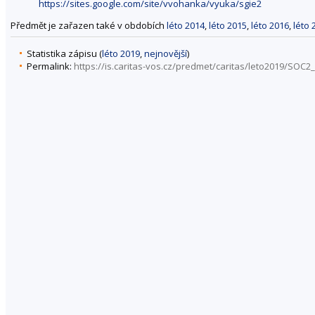
https://sites.google.com/site/vvohanka/vyuka/sgie2
Předmět je zařazen také v obdobích
léto 2014
,
léto 2015
,
léto 2016
,
léto 
Statistika zápisu (
léto 2019
,
nejnovější
)
Permalink:
https://is.caritas-vos.cz/predmet/caritas/leto2019/SOC2