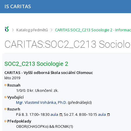
P
P
P
P
IS CARITAS
ř
ř
ř
ř
e
e
e
e
s
s
s
s
k
k
k
k
o
o
o
o
>
>
Katalog předmětů
CARITAS:SOC2_C213 Sociologie 2 - Informa
č
č
č
č
i
i
i
i
CARITAS:SOC2_C213 Sociolog
t
t
t
t
n
n
n
n
a
a
a
a
h
h
o
p
SOC2_C213 Sociologie 2
o
l
b
a
r
a
s
t
CARITAS - Vyšší odborná škola sociální Olomouc
n
v
a
i
léto 2019
í
i
h
č
Rozsah
l
č
k
1/0/0. 0 kr. Ukončení: zk.
i
k
u
Vyučující
š
u
Mgr. Vlastimil Vohánka, Ph.D.
(přednášející)
t
u
Rozvrh
Pá 8. 3. 17:00–18:30
aula
, So 27. 4. 8:00–10:15
aula
Předpoklady
OBOR(CHASOPKo)
&&
ROCNIK(1)