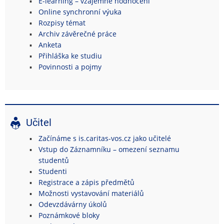
E-learning – vzájemné hodnocení
Online synchronní výuka
Rozpisy témat
Archiv závěrečné práce
Anketa
Přihláška ke studiu
Povinnosti a pojmy
Učitel
Začínáme s is.caritas-vos.cz jako učitelé
Vstup do Záznamníku – omezení seznamu
studentů
Studenti
Registrace a zápis předmětů
Možnosti vystavování materiálů
Odevzdávárny úkolů
Poznámkové bloky