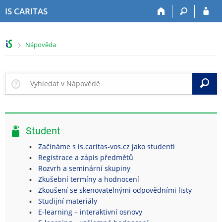
P
P
P
P
IS CARITAS
ř
ř
ř
ř
e
e
e
e
s
s
s
s
>
Nápověda
k
k
k
k
o
o
o
o
č
č
č
č
i
i
i
i
V
t
t
t
t
n
n
n
n
a
a
a
a
h
h
o
p
Student
o
l
b
a
r
a
s
t
Začínáme s is.caritas-vos.cz jako studenti
n
v
a
i
Registrace a zápis předmětů
í
i
h
č
Rozvrh a seminární skupiny
l
č
k
Zkušební termíny a hodnocení
i
k
u
Zkoušení se skenovatelnými odpovědními listy
š
u
Studijní materiály
t
E-learning – interaktivní osnovy
u