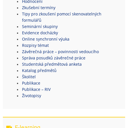
Hodnocení
Zkušební termíny
Tipy pro zkoušení pomocí skenovatelných
formulářů
Seminární skupiny
Evidence docházky
Online synchronní výuka
Rozpisy témat
Závěrečná práce – povinnosti vedoucího
Správa posudků závěrečné práce
Studentská předmětová anketa
Katalog předmětů
Školitel
Publikace
Publikace – RIV
Životopisy
E-learning