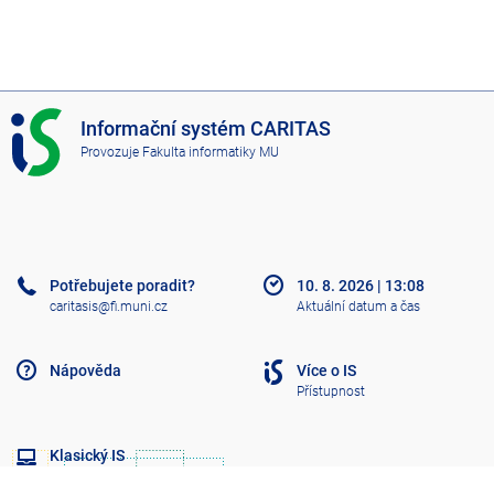
I
Informační systém CARITAS
S
Provozuje
Fakulta informatiky MU
C
A
R
I
T
A
Potřebujete poradit?
10. 8. 2026
|
13:08
S
caritasis@fi.muni.cz
Aktuální datum a čas
Nápověda
Více o IS
Přístupnost
Klasický IS