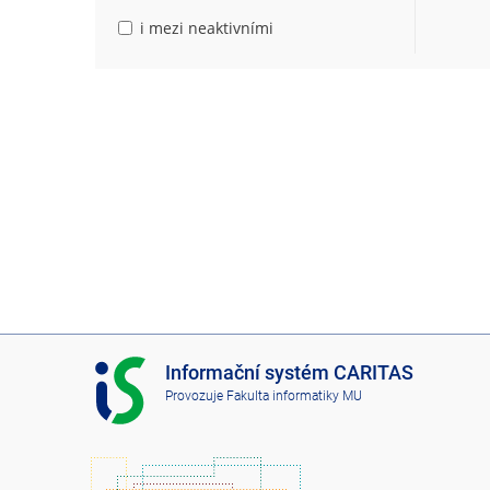
i mezi neaktivními
I
Informační systém CARITAS
S
Provozuje
Fakulta informatiky MU
C
A
R
I