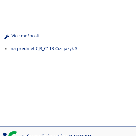
e
n
u
Více možností
na předmět CJ3_C113 Cizí jazyk 3
I