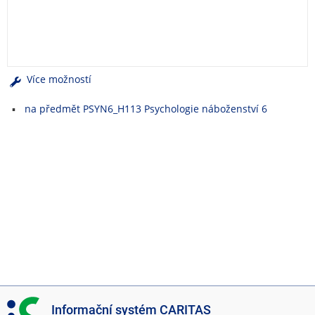
e
n
u
Více možností
na předmět PSYN6_H113 Psychologie náboženství 6
I
Informační systém CARITAS