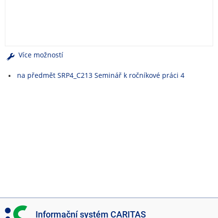
e
n
u
Více možností
na předmět SRP4_C213 Seminář k ročníkové práci 4
I
Informační systém CARITAS