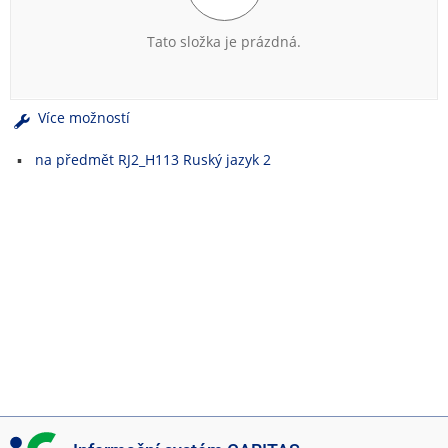
e
n
Tato složka je prázdná.
u
Více možností
na předmět RJ2_H113 Ruský jazyk 2
I