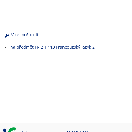
e
n
u
Více možností
na předmět FRJ2_H113 Francouzský jazyk 2
I