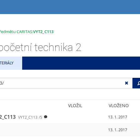
 předmětu CARITAS:
VYT2_C113
četní technika 2
TERIÁLY
VLOŽIL
VLOŽENO
2_C113
13. 1. 2017
VYT2_C113
/5
13. 1. 2017