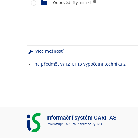
e
Odpovědníky
odp
/1
n
u
Více možností
na předmět VYT2_C113 Výpočetní technika 2
I
Informační systém CARITAS
S
Provozuje
Fakulta informatiky MU
C
A