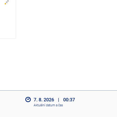
z
i
t
i
k
o
n
y
7. 8. 2026
|
00:37
Aktuální datum a čas