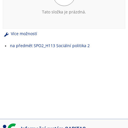
e
n
Tato složka je prázdná.
u
Více možností
na předmět SPO2_H113 Sociální politika 2
I