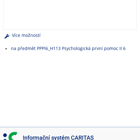
e
n
u
Více možností
na předmět PPPI6_H113 Psychologická první pomoc II 6
I
Informační systém CARITAS