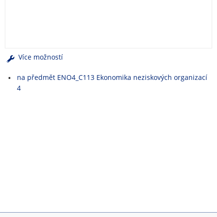
e
n
u
Více možností
na předmět ENO4_C113 Ekonomika neziskových organizací
4