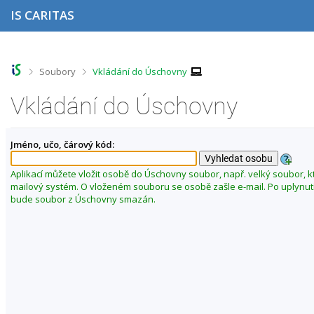
P
P
P
P
IS CARITAS
ř
ř
ř
ř
e
e
e
e
s
s
s
s
k
k
k
k
o
o
o
o
>
>
Soubory
Vkládání do Úschovny
č
č
č
č
i
i
i
i
Vkládání do Úschovny
t
t
t
t
n
n
n
n
a
a
a
a
Jméno, učo, čárový kód:
h
h
o
p
o
l
b
a
r
a
s
t
Aplikací můžete vložit osobě do Úschovny soubor, např. velký soubor, k
n
v
a
i
mailový systém. O vloženém souboru se osobě zašle e-mail. Po uplynut
í
i
h
č
bude soubor z Úschovny smazán.
l
č
k
i
k
u
š
u
t
u