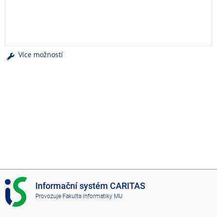
e
n
u
Více možností
I
Informační systém CARITAS
S
Provozuje
Fakulta informatiky MU
C
A