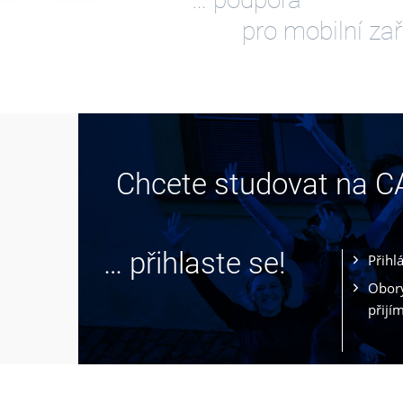
pro mobilní zař
Chcete studovat na 
… přihlaste se!
Přihl
Obory
přijí