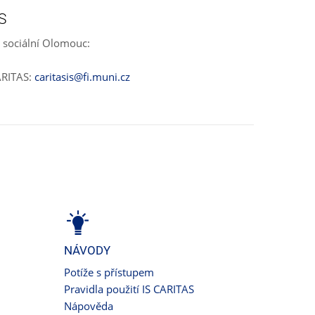
S
 sociální Olomouc:
ARITAS:
caritasis@fi.muni.cz
NÁVODY
Potíže s přístupem
Pravidla použití IS CARITAS
Nápověda