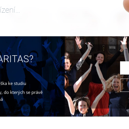
ízení…
CARITAS?
áška ke studiu
, do kterých se právě
má