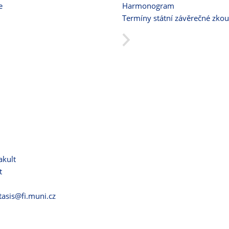
e
Harmonogram
Termíny státní závěrečné zko
akult
t
itasis@fi.muni.cz