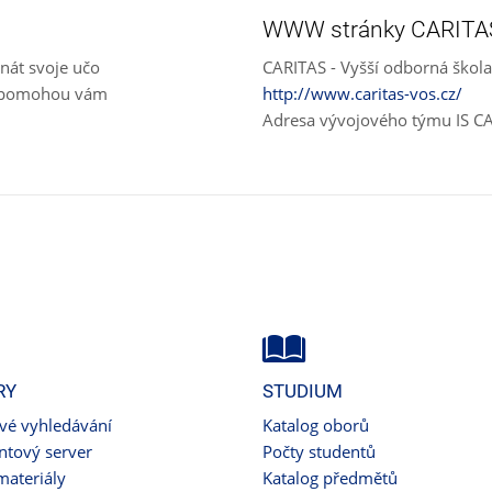
WWW stránky CARITA
nát svoje učo
CARITAS - Vyšší odborná škola
e, pomohou vám
http://www.caritas-vos.cz/
Adresa vývojového týmu IS C
RY
STUDIUM
ové vyhledávání
Katalog oborů
tový server
Počty studentů
materiály
Katalog předmětů