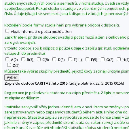
studovaných studijních oborů a semestrů, v nichž studují. Uvádí se vžd
1
dvojtečkou počet. Pokud student studuje ve více různých semestrech, p
5
číslo. Údaje týkající se semestru jsou k dispozici v údajích generovaných
Rozdělení podle formy studia není pro vybrané období k dispozici.
vložit informaci o počtu mužů a žen
Zaškrtnete-li, přidá se sloupec uvádějící počet mužů a žen z celkového
zaregistrovaných.
V tomto období jsou k dispozici pouze údaje o zápisu (již stud. odděle
vstupech do předmětu).
A
(2)
B
(3)
C
(8)
D
(3)
E
(11)
F
(5)
G
(2)
H
(1
Z
(5)
Můžete také vybrat skupiny předmětů, jejichž kódy začínají určitým pí
Zápis do období CARITAS:léto 2015
(údaje platné k 22. 5. 2015 00:56)
Registrace
je požadavek studenta na zápis předmětu.
Zápis
je potvrz
studijním oddělením.
Statistika se vytváří vždy jednou denně, a to v noci. Proto se změny v p
zaregistrovaných nebo zapsaných studentů během aktuálního dne do s
nepřenesou. Statistika zápisu se vypočítává pouze do konce změn v z
Jakmile změny v zápisu předmětů skončí, data se zakonzervují a dále s
některé analýzy může být vhodnější statistika zápisu studentů neuko