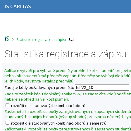
P
P
P
P
IS CARITAS
ř
ř
ř
ř
e
e
e
e
s
s
s
s
Z
k
k
k
k
m
o
o
o
o
ě
č
č
č
č
>
Statistika registrace a zápisu
i
i
i
i
n
t
t
t
t
i
n
n
n
n
Statistika registrace a zápisu
t
a
a
a
a
o
h
h
o
p
o
l
b
a
b
Aplikace vytvoří pro vybrané předměty přehled, kolik studentů projevilo 
r
a
s
t
d
nebo kolik studentů má předmět zapsán. Předměty se vybírají dle kód
n
v
a
i
o
jejich kódy, navštivte Katalog předmětů.
í
i
h
č
b
l
č
k
Zadejte kódy požadovaných předmětů:
í
i
k
u
Zadejte začátek kódu doplněný znakem %, lze zadat více kódů odděle
š
u
l
nebere se ohled na velikost písmen.
t
é
rozdělit dle studovaných kombinací oborů
u
t
Zaškrtnete-li, rozepíší se počty zaregistrovaných či zapsaných studentů
studovaných studijních oborů. (Výstup vhodný pro tvorbu některých typ
o
rozdělit dle studovaných kombinací oborů a semestrů
2
Zaškrtnete-li, rozepíší se počty zaregistrovaných či zapsaných studentů
0