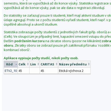
semestru, která se vypočítává až do konce výuky. Statistika registrace 
vypočítává až do konce výuky, pak se ale data o registraci zlikvidují.
Do statistiky se zařazují pouze ti studenti, kteří mají aktivní studium v 
údaje agregují. Proto se z počtu studentů vyřadí studenti, kteří např. v
úspěšně absolvují a ukončí studium.
Statistika zobrazuje počty studentů z jednotlivých fakult (příp. oborů) a
(Celk). Ve sloupci Lim je případný limit, kapacitní omezení vstupu do př
Delším
podržením kurzoru
na zkratce oboru (pozor ne klikáním!)
zobra
oboru
. Zkratky oboru se zobrazí pouze při zakliknutí příznaku 'rozděli
kombinací oborů'.
Aplikace vypisuje počty studií, nikoli počty osob.
Kód
Celk
Lim
CARITAS
Název předmětu
ETV2_10
45
45
Etická výchova 2