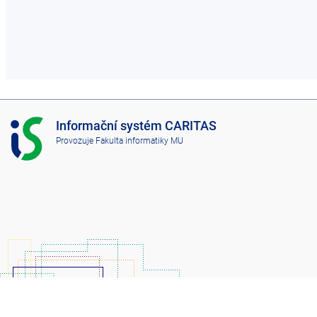
I
Informační systém CARITAS
S
Provozuje
Fakulta informatiky MU
C
A
R
I
T
A
S