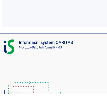
I
Informační systém CARITAS
S
Provozuje
Fakulta informatiky MU
C
A
R
I
T
A
S