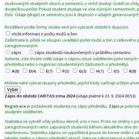
studovaných studijních oborů a semestrů, v nichž studují. Uvádí se vžd
2
dvojtečkou počet. Pokud student studuje ve více různých semestrech, p
4
číslo. Údaje týkající se semestru jsou k dispozici v údajích generovaných
Rozdělení podle formy studia není pro vybrané období k dispozici.
vložit informaci o počtu mužů a žen
Zaškrtnete-li, přidá se sloupec uvádějící počet mužů a žen z celkového
zaregistrovaných.
zápis
zápis studentů neukončených v průběhu semestru
Vyberte, zda chcete vidět údaje o zápisu (stud. oddělením potvrzených
předmětu) nebo o registraci (studentských žádostech o předměty).
A
(8)
D
(4)
E
(7)
F
(5)
G
(3)
H
(1)
I
(5)
K
(8)
Můžete také vybrat skupiny předmětů, jejichž kódy začínají určitým pí
Zápis do období CARITAS:zima 2024
(údaje platné k 23. 9. 2024 00:53)
Registrace
je požadavek studenta na zápis předmětu.
Zápis
je potvrz
studijním oddělením.
Statistika se vytváří vždy jednou denně, a to v noci. Proto se změny v p
zaregistrovaných nebo zapsaných studentů během aktuálního dne do s
nepřenesou. Statistika zápisu se vypočítává pouze do konce změn v z
Jakmile změny v zápisu předmětů skončí, data se zakonzervují a dále s