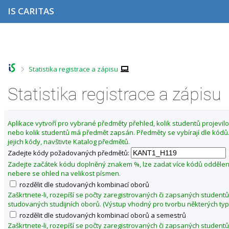
P
P
P
P
IS CARITAS
ř
ř
ř
ř
e
e
e
e
s
s
s
s
Z
k
k
k
k
m
o
o
o
o
ě
č
č
č
č
>
Statistika registrace a zápisu
i
i
i
i
n
t
t
t
t
i
n
n
n
n
Statistika registrace a zápisu
t
a
a
a
a
o
h
h
o
p
o
l
b
a
b
Aplikace vytvoří pro vybrané předměty přehled, kolik studentů projevilo 
r
a
s
t
d
nebo kolik studentů má předmět zapsán. Předměty se vybírají dle kód
n
v
a
i
o
jejich kódy, navštivte Katalog předmětů.
í
i
h
č
b
l
č
k
Zadejte kódy požadovaných předmětů:
í
i
k
u
Zadejte začátek kódu doplněný znakem %, lze zadat více kódů odděle
š
u
z
nebere se ohled na velikost písmen.
t
i
rozdělit dle studovaných kombinací oborů
u
m
Zaškrtnete-li, rozepíší se počty zaregistrovaných či zapsaných studentů
studovaných studijních oborů. (Výstup vhodný pro tvorbu některých typ
a
rozdělit dle studovaných kombinací oborů a semestrů
2
Zaškrtnete-li, rozepíší se počty zaregistrovaných či zapsaných studentů
0