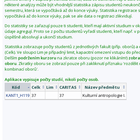
některé analýzy může být vhodnější statistika zápisu studentů neuko
semestru, která se vypočítává až do konce výuky. Statistika registrace 
vypočítává až do konce výuky, pak se ale data o registraci zlikvidují.
Do statistiky se zařazují pouze ti studenti, kteří mají aktivní studium v 
údaje agregují. Proto se z počtu studentů vyřadí studenti, kteří např. v
úspěšně absolvují a ukončí studium.
Statistika zobrazuje počty studentů z jednotlivých fakult (příp. oborů) a
(Celk). Ve sloupci Lim je případný limit, kapacitní omezení vstupu do př
Delším
podržením kurzoru
na zkratce oboru (pozor ne klikáním!)
zobra
oboru
. Zkratky oboru se zobrazí pouze při zakliknutí příznaku 'rozděli
kombinací oborů'.
Aplikace vypisuje počty studií, nikoli počty osob.
Kód
Celk
Lim
CARITAS
Název předmětu
KANT1_H119
37
37
Kulturní antropologie I.