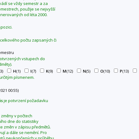
Uvádí se vždy semestr a za
mestrech, použije se nejvyšší
generovaných od léta 2000.
pozici.
z celkového počtu zapsaných či
emestru
 potvrzených vstupech do
dměty).
(3)
H
(1)
I
(7)
K
(9)
M
(12)
N
(5)
O
(10)
P
(13)
 určitým písmenem.
2021 00:55)
is
je potvrzení požadavku
se změny v počtech
ho dne do statistiky
ce změn v zápisu předmětů.
ují a dále se nemění. Pro
dentů neukončených v průběhu