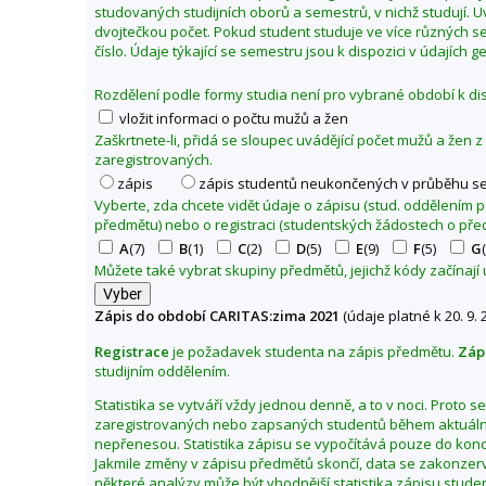
studovaných studijních oborů a semestrů, v nichž studují. 
2
dvojtečkou počet. Pokud student studuje ve více různých se
1
číslo. Údaje týkající se semestru jsou k dispozici v údajích 
Rozdělení podle formy studia není pro vybrané období k dis
vložit informaci o počtu mužů a žen
Zaškrtnete-li, přidá se sloupec uvádějící počet mužů a žen 
zaregistrovaných.
zápis
zápis studentů neukončených v průběhu s
Vyberte, zda chcete vidět údaje o zápisu (stud. oddělením
předmětu) nebo o registraci (studentských žádostech o pře
A
(7)
B
(1)
C
(2)
D
(5)
E
(9)
F
(5)
G
Můžete také vybrat skupiny předmětů, jejichž kódy začínají
Zápis do období CARITAS:zima 2021
(údaje platné k 20. 9. 
Registrace
je požadavek studenta na zápis předmětu.
Záp
studijním oddělením.
Statistika se vytváří vždy jednou denně, a to v noci. Proto 
zaregistrovaných nebo zapsaných studentů během aktuální
nepřenesou. Statistika zápisu se vypočítává pouze do kon
Jakmile změny v zápisu předmětů skončí, data se zakonzerv
některé analýzy může být vhodnější statistika zápisu stu