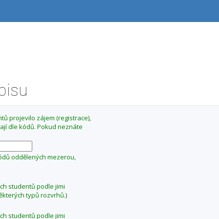
ápisu
ů projevilo zájem (registrace),
ají dle kódů. Pokud neznáte
kódů oddělených mezerou,
ých studentů podle jimi
ěkterých typů rozvrhů.)
ých studentů podle jimi