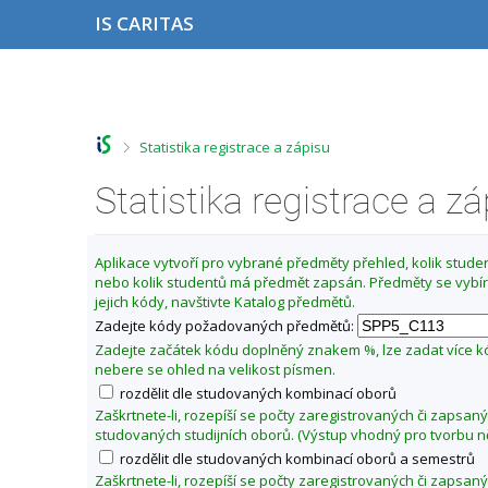
P
P
P
P
IS CARITAS
ř
ř
ř
ř
e
e
e
e
s
s
s
s
Z
k
k
k
k
m
o
o
o
o
ě
č
č
č
č
>
Statistika registrace a zápisu
i
i
i
i
n
t
t
t
t
i
n
n
n
n
Statistika registrace a z
t
a
a
a
a
o
h
h
o
p
o
l
b
a
b
Aplikace vytvoří pro vybrané předměty přehled, kolik student
r
a
s
t
d
nebo kolik studentů má předmět zapsán. Předměty se vybír
n
v
a
i
o
jejich kódy, navštivte Katalog předmětů.
í
i
h
č
b
l
č
k
Zadejte kódy požadovaných předmětů:
í
i
k
u
Zadejte začátek kódu doplněný znakem %, lze zadat více 
š
u
z
nebere se ohled na velikost písmen.
t
i
rozdělit dle studovaných kombinací oborů
u
m
Zaškrtnete-li, rozepíší se počty zaregistrovaných či zapsan
studovaných studijních oborů. (Výstup vhodný pro tvorbu n
a
rozdělit dle studovaných kombinací oborů a semestrů
2
Zaškrtnete-li, rozepíší se počty zaregistrovaných či zapsan
0