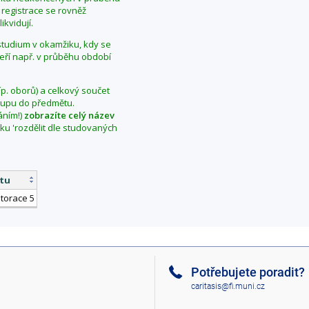
 registrace se rovněž
ikvidují.
í studium v okamžiku, kdy se
teří např. v průběhu období
íp. oborů) a celkový součet
vstupu do předmětu.
áním!)
zobrazíte celý název
aku 'rozdělit dle studovaných
tu
storace 5
Potřebujete poradit?
caritasis@fi.muni.cz