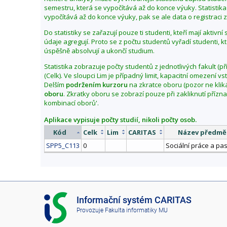
semestru, která se vypočítává až do konce výuky. Statistika
vypočítává až do konce výuky, pak se ale data o registraci zl
Do statistiky se zařazují pouze ti studenti, kteří mají aktivn
údaje agregují. Proto se z počtu studentů vyřadí studenti, k
úspěšně absolvují a ukončí studium.
Statistika zobrazuje počty studentů z jednotlivých fakult (př
(Celk). Ve sloupci Lim je případný limit, kapacitní omezení 
Delším
podržením kurzoru
na zkratce oboru (pozor ne klik
oboru
. Zkratky oboru se zobrazí pouze při zakliknutí přízn
kombinací oborů'.
Aplikace vypisuje počty studií, nikoli počty osob.
Kód
Celk
Lim
CARITAS
Název předmě
SPP5_C113
0
Sociální práce a pa
I
Informační systém CARITAS
S
Provozuje
Fakulta informatiky MU
C