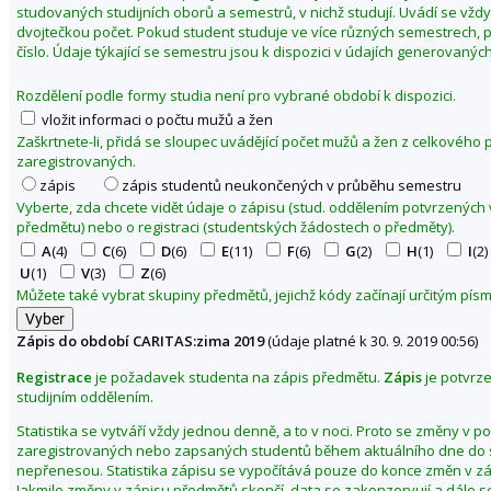
studovaných studijních oborů a semestrů, v nichž studují. Uvádí se vžd
1
dvojtečkou počet. Pokud student studuje ve více různých semestrech, p
9
číslo. Údaje týkající se semestru jsou k dispozici v údajích generovaných
Rozdělení podle formy studia není pro vybrané období k dispozici.
vložit informaci o počtu mužů a žen
Zaškrtnete-li, přidá se sloupec uvádějící počet mužů a žen z celkového
zaregistrovaných.
zápis
zápis studentů neukončených v průběhu semestru
Vyberte, zda chcete vidět údaje o zápisu (stud. oddělením potvrzených
předmětu) nebo o registraci (studentských žádostech o předměty).
A
(4)
C
(6)
D
(6)
E
(11)
F
(6)
G
(2)
H
(1)
I
(2)
U
(1)
V
(3)
Z
(6)
Můžete také vybrat skupiny předmětů, jejichž kódy začínají určitým pí
Zápis do období CARITAS:zima 2019
(údaje platné k 30. 9. 2019 00:56)
Registrace
je požadavek studenta na zápis předmětu.
Zápis
je potvrz
studijním oddělením.
Statistika se vytváří vždy jednou denně, a to v noci. Proto se změny v p
zaregistrovaných nebo zapsaných studentů během aktuálního dne do s
nepřenesou. Statistika zápisu se vypočítává pouze do konce změn v z
Jakmile změny v zápisu předmětů skončí, data se zakonzervují a dále s