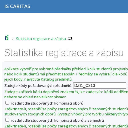
P
P
P
P
IS CARITAS
ř
ř
ř
ř
e
e
e
e
s
s
s
s
Z
k
k
k
k
m
o
o
o
o
ě
č
č
č
č
>
Statistika registrace a zápisu
i
i
i
i
n
t
t
t
t
i
n
n
n
n
Statistika registrace a zápisu
t
a
a
a
a
o
h
h
o
p
o
l
b
a
b
Aplikace vytvoří pro vybrané předměty přehled, kolik studentů projevilo 
r
a
s
t
d
nebo kolik studentů má předmět zapsán. Předměty se vybírají dle kód
n
v
a
i
o
jejich kódy, navštivte Katalog předmětů.
í
i
h
č
b
l
č
k
Zadejte kódy požadovaných předmětů:
í
i
k
u
Zadejte začátek kódu doplněný znakem %, lze zadat více kódů odděle
š
u
z
nebere se ohled na velikost písmen.
t
i
rozdělit dle studovaných kombinací oborů
u
m
Zaškrtnete-li, rozepíší se počty zaregistrovaných či zapsaných studentů
studovaných studijních oborů. (Výstup vhodný pro tvorbu některých typ
a
rozdělit dle studovaných kombinací oborů a semestrů
2
Zaškrtnete-li, rozepíší se počty zaregistrovaných či zapsaných studentů
0