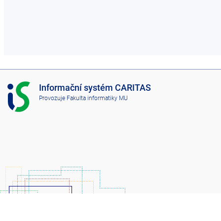
I
Informační systém CARITAS
S
Provozuje
Fakulta informatiky MU
C
A
R
I
T
A
S