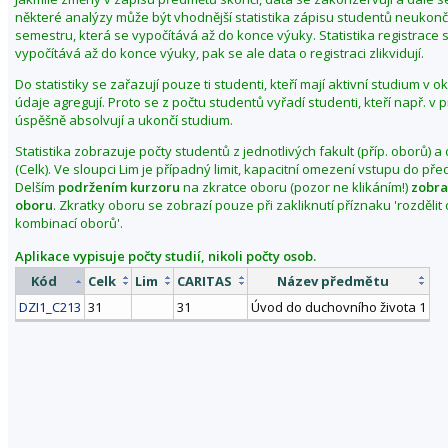
některé analýzy může být vhodnější statistika zápisu studentů neuko
semestru, která se vypočítává až do konce výuky. Statistika registrace 
vypočítává až do konce výuky, pak se ale data o registraci zlikvidují.
Do statistiky se zařazují pouze ti studenti, kteří mají aktivní studium v 
údaje agregují. Proto se z počtu studentů vyřadí studenti, kteří např. v
úspěšně absolvují a ukončí studium.
Statistika zobrazuje počty studentů z jednotlivých fakult (příp. oborů) a
(Celk). Ve sloupci Lim je případný limit, kapacitní omezení vstupu do př
Delším
podržením kurzoru
na zkratce oboru (pozor ne klikáním!)
zobra
oboru
. Zkratky oboru se zobrazí pouze při zakliknutí příznaku 'rozděli
kombinací oborů'.
Aplikace vypisuje počty studií, nikoli počty osob.
Kód
Celk
Lim
CARITAS
Název předmětu
DZI1_C213
31
31
Úvod do duchovního života 1