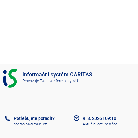
I
Informační systém CARITAS
S
Provozuje
Fakulta informatiky MU
C
A
R
I
T
A
Potřebujete poradit?
9. 8. 2026
|
09:10
S
caritasis@fi.muni.cz
Aktuální datum a čas