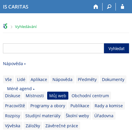
P
P
P
P
IS CARITAS
ř
ř
ř
ř
e
e
e
e
s
s
s
s
>
Vyhledávání
k
k
k
k
o
o
o
o
č
č
č
č
i
i
i
i
t
t
t
t
n
n
n
n
Nápověda
a
a
a
a
h
h
o
p
o
l
b
a
Vše
Lidé
Aplikace
Nápověda
Předměty
Dokumenty
r
a
s
t
Méně agend
n
v
a
i
Diskuse
Místnosti
Můj web
Obchodní centrum
í
i
h
č
l
č
k
Pracoviště
Programy a obory
Publikace
Rady a komise
i
k
u
š
u
Rozpisy
Studijní materiály
Školní weby
Úřadovna
t
Vývěska
Záložky
Závěrečné práce
u