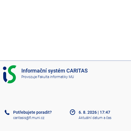
I
Informační systém CARITAS
S
Provozuje
Fakulta informatiky MU
C
A
R
I
T
A
Potřebujete poradit?
6. 8. 2026
|
17:47
S
caritasis@fi.muni.cz
Aktuální datum a čas