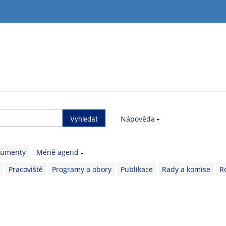
Nápověda
kumenty
Méně agend
Pracoviště
Programy a obory
Publikace
Rady a komise
R