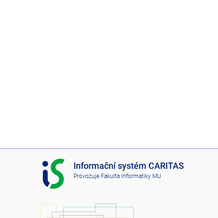
I
Informační systém CARITAS
S
Provozuje
Fakulta informatiky MU
C
A
R
I