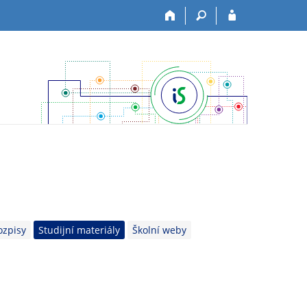
ozpisy
Studijní materiály
Školní weby