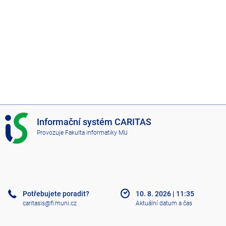
I
Informační systém CARITAS
S
Provozuje
Fakulta informatiky MU
C
A
R
I
T
A
Potřebujete poradit?
10. 8. 2026
|
11:35
S
caritasis@fi.muni.cz
Aktuální datum a čas