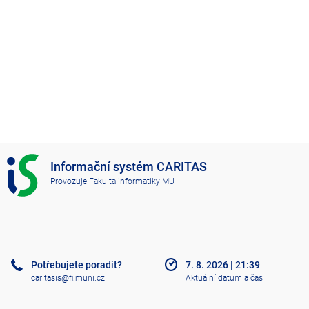
I
Informační systém CARITAS
S
Provozuje
Fakulta informatiky MU
C
A
R
I
T
A
Potřebujete poradit?
7. 8. 2026
|
21:39
S
caritasis@fi.muni.cz
Aktuální datum a čas