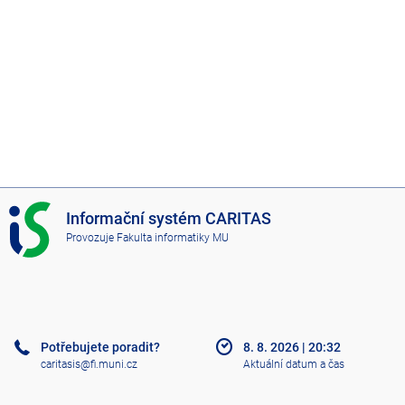
I
Informační systém CARITAS
S
Provozuje
Fakulta informatiky MU
C
A
R
I
T
A
Potřebujete poradit?
8. 8. 2026
|
20:32
S
caritasis@fi.muni.cz
Aktuální datum a čas