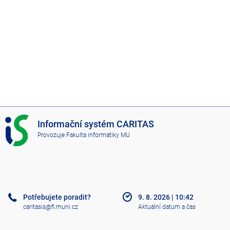
I
Informační systém CARITAS
S
Provozuje
Fakulta informatiky MU
C
A
R
I
T
A
Potřebujete poradit?
9. 8. 2026
|
10:42
S
caritasis@fi.muni.cz
Aktuální datum a čas