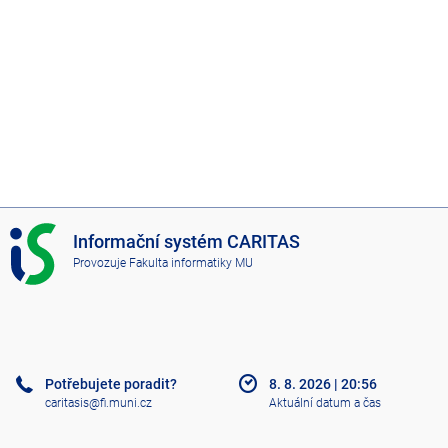
I
Informační systém CARITAS
S
Provozuje
Fakulta informatiky MU
C
A
R
I
T
A
Potřebujete poradit?
8. 8. 2026
|
20:56
S
caritasis@fi.muni.cz
Aktuální datum a čas