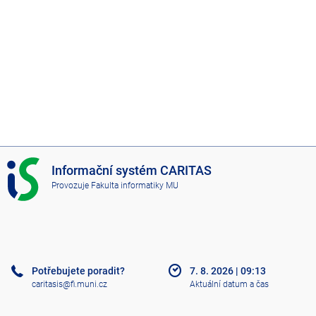
I
Informační systém CARITAS
S
Provozuje
Fakulta informatiky MU
C
A
R
I
T
A
Potřebujete poradit?
7. 8. 2026
|
09:13
S
caritasis@fi.muni.cz
Aktuální datum a čas