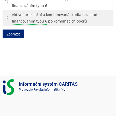
financováním typu 6
Aktivní prezenční a kombinovaná studia bez studií s
financováním typu 6
po kombinacích oborů
Zobrazit
I
Informační systém CARITAS
S
Provozuje
Fakulta informatiky MU
C
A
R
I
T