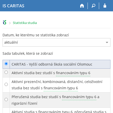
P
P
P
P
IS CARITAS
ř
ř
ř
ř
e
e
e
e
s
s
s
s
>
Statistika studia
k
k
k
k
o
o
o
o
č
č
č
č
Datum, ke kterému se statistika zobrazí
i
i
i
i
t
t
t
t
n
n
n
n
Sada tabulek, která se zobrazí
a
a
a
a
h
h
o
p
CARITAS - Vyšší odborná škola sociální Olomouc
o
l
b
a
r
a
s
t
Aktivní studia bez studií s
financováním typu 6
n
v
a
i
Aktivní prezenční, kombinovaná, distanční, celoživotní
í
i
h
č
l
č
k
studia bez studií s
financováním typu 6
i
k
u
Přerušená studia bez studií s
financováním typu 6
a
š
u
rigorózní řízení
t
u
Aktivní studia s
financováním typu 6
, přerušená studia s