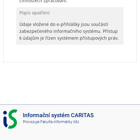
činnostech zpracování.
Popis opatření
Údaje vložené do e-přihlášky jsou součástí
zabezpečeného informačního systému. Přístup
k údajům je řízen systémem přístupových práv.
I
Informační systém CARITAS
S
Provozuje
Fakulta informatiky MU
C
A
R