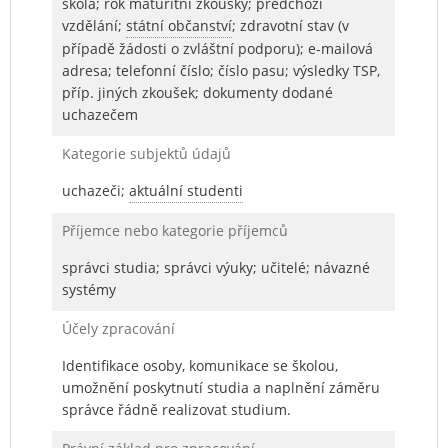
škola; rok maturitní zkoušky; předchozí
vzdělání;
státní občanství
; zdravotní stav (v
případě žádosti o zvláštní podporu); e-mailová
adresa; telefonní číslo; číslo pasu; výsledky TSP,
příp. jiných zkoušek; dokumenty dodané
uchazečem
Kategorie subjektů údajů
uchazeči;
aktuální studenti
Příjemce nebo kategorie příjemců
správci studia; správci výuky; učitelé; návazné
systémy
Účely zpracování
Identifikace osoby, komunikace se školou,
umožnění poskytnutí studia a naplnění záměru
správce řádně realizovat studium.