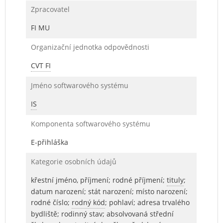
Zpracovatel
FI MU
Organizační jednotka odpovědnosti
CVT FI
Jméno softwarového systému
IS
Komponenta softwarového systému
E-přihláška
Kategorie osobních údajů
křestní jméno, příjmení; rodné příjmení;
tituly
;
datum narození; stát narození; místo narození;
rodné číslo;
rodný kód
; pohlaví; adresa trvalého
bydliště; rodinný stav; absolvovaná střední