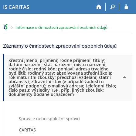
P
P
P
P
IS CARITAS
ř
ř
ř
ř
e
e
e
e
s
s
s
s
>
Informace o činnostech zpracování osobních údajů
k
k
k
k
o
o
o
o
č
č
č
č
Záznamy o činnostech zpracování osobních údajů
i
i
i
i
t
t
t
t
křestní jméno, příjmení; rodné příjmení; tituly;
n
n
n
n
datum narození; stát narození; místo narození;
a
a
a
a
rodné číslo; rodný kód; pohlaví; adresa trvalého
bydliště; rodinný stav; absolvovaná střední škola;
h
h
o
p
rok maturitní zkoušky; předchozí vzdělání; státní
o
l
b
a
občanství; zdravotní stav (v případě žádosti o
zvláštní podporu); e-mailová adresa; telefonní číslo;
r
a
s
t
číslo pasu; výsledky TSP, příp. jiných zkoušek;
n
v
a
i
dokumenty dodané uchazečem
í
i
h
č
l
č
k
i
k
u
š
u
Správce nebo společní správci
t
CARITAS
u