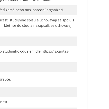
řetí země nebo mezinárodní organizaci.
učástí studijního spisu a uchovávají se spolu s
m, kteří se do studia nezapsali, se uchovávají
tudijního oddělení dle https://is.caritas-
právce.
nost.