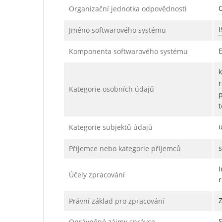
C
Organizační jednotka odpovědnosti
I
Jméno softwarového systému
Komponenta softwarového systému
Kategorie osobních údajů
t
Kategorie subjektů údajů
s
Příjemce nebo kategorie příjemců
Účely zpracování
r
Z
Právní základ pro zpracování
Oprávněné zájmy správce