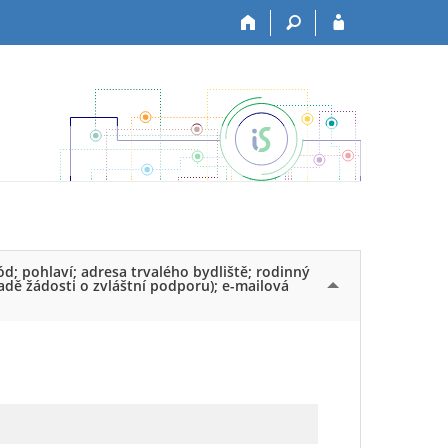
ód; pohlaví; adresa trvalého bydliště; rodinný
padě žádosti o zvláštní podporu); e-mailová