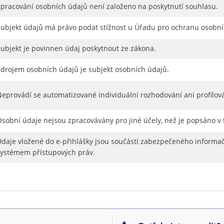
Zpracování osobních údajů není založeno na poskytnutí souhlasu.
Subjekt údajů má právo podat stížnost u Úřadu pro ochranu osobní
Subjekt je povinnen údaj poskytnout ze zákona.
Zdrojem osobních údajů je subjekt osobních údajů.
Neprovádí se automatizované individuální rozhodování ani profilov
Osobní údaje nejsou zpracovávány pro jiné účely, než je popsáno v
Údaje vložené do e-přihlášky jsou součástí zabezpečeného informač
systémem přístupových práv.