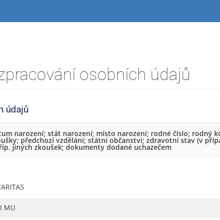
zpracování osobních údajů
h údajů
atum narození; stát narození; místo narození; rodné číslo; rodný k
ušky; předchozí vzdělání; státní občanství; zdravotní stav (v pří
, příp. jiných zkoušek; dokumenty dodané uchazečem
CARITAS
FI MU