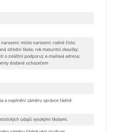
 narození; místo narození; rodné číslo;
aná střední škola; rok maturitní zkoušky;
sti o zvláštní podporu); e-mailová adresa;
okumenty dodané uchazečem
dia a naplnění záměru správce řádně
atistických údajů vysokými školami.
í jeho záměru řádně vést studium.