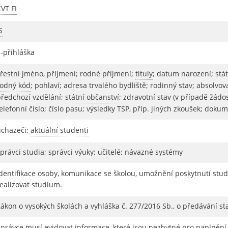
VT FI
S
E-přihláška
křestní jméno, příjmení; rodné příjmení;
tituly
; datum narození; stát
rodný kód
; pohlaví; adresa trvalého bydliště; rodinný stav; absolvov
předchozí vzdělání;
státní občanství
; zdravotní stav (v případě žádo
elefonní číslo; číslo pasu; výsledky TSP, příp. jiných zkoušek; d
uchazeči;
aktuální studenti
právci studia; správci výuky; učitelé; návazné systémy
Identifikace osoby, komunikace se školou, umožnění poskytnutí stu
ealizovat studium.
ákon o vysokých školách a vyhláška č. 277/2016 Sb., o předávání st
Správce musí evidovat informace, které jsou nezbytné pro naplněn