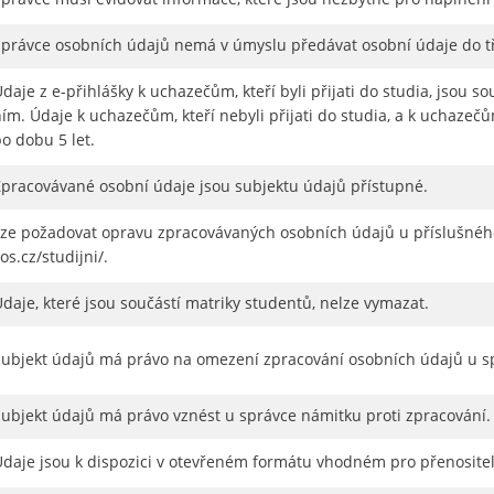
Správce osobních údajů nemá v úmyslu předávat osobní údaje do t
daje z e-přihlášky k uchazečům, kteří byli přijati do studia, jsou so
ím. Údaje k uchazečům, kteří nebyli přijati do studia, a k uchazečů
o dobu 5 let.
Zpracovávané osobní údaje jsou subjektu údajů přístupné.
Lze požadovat opravu zpracovávaných osobních údajů u příslušného s
os.cz/studijni/.
daje, které jsou součástí matriky studentů, nelze vymazat.
Subjekt údajů má právo na omezení zpracování osobních údajů u s
Subjekt údajů má právo vznést u správce námitku proti zpracování.
Údaje jsou k dispozici v otevřeném formátu vhodném pro přenositel