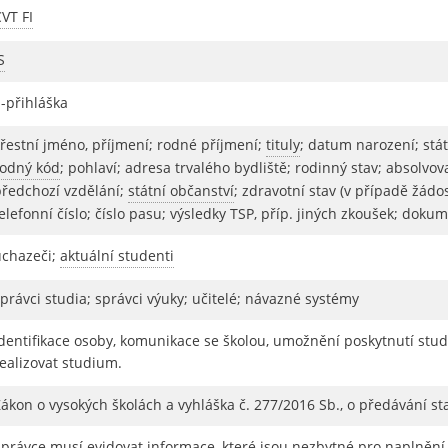
VT FI
S
E-přihláška
křestní jméno, příjmení; rodné příjmení;
tituly
; datum narození; stát
rodný kód
; pohlaví; adresa trvalého bydliště; rodinný stav; absolvov
předchozí vzdělání;
státní občanství
; zdravotní stav (v případě žádo
elefonní číslo; číslo pasu; výsledky TSP, příp. jiných zkoušek; d
uchazeči;
aktuální studenti
právci studia; správci výuky; učitelé; návazné systémy
Identifikace osoby, komunikace se školou, umožnění poskytnutí stu
ealizovat studium.
ákon o vysokých školách a vyhláška č. 277/2016 Sb., o předávání st
Správce musí evidovat informace, které jsou nezbytné pro naplněn