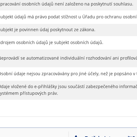
Zpracování osobních údajů není založeno na poskytnutí souhlasu.
Subjekt údajů má právo podat stížnost u Úřadu pro ochranu osobní
Subjekt je povinnen údaj poskytnout ze zákona.
Zdrojem osobních údajů je subjekt osobních údajů.
Neprovádí se automatizované individuální rozhodování ani profilov
Osobní údaje nejsou zpracovávány pro jiné účely, než je popsáno v
Údaje vložené do e-přihlášky jsou součástí zabezpečeného informač
systémem přístupových práv.