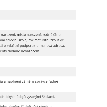
 narození; místo narození; rodné číslo;
aná střední škola; rok maturitní zkoušky;
sti o zvláštní podporu); e-mailová adresa;
okumenty dodané uchazečem
dia a naplnění záměru správce řádně
atistických údajů vysokými školami.
í jeho záměru řádně vést studium.