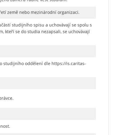
řetí země nebo mezinárodní organizaci.
učástí studijního spisu a uchovávají se spolu s
m, kteří se do studia nezapsali, se uchovávají
tudijního oddělení dle https://is.caritas-
právce.
nost.