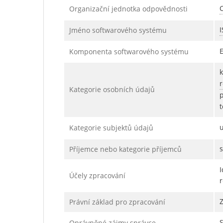
C
Organizační jednotka odpovědnosti
I
Jméno softwarového systému
Komponenta softwarového systému
Kategorie osobních údajů
t
Kategorie subjektů údajů
s
Příjemce nebo kategorie příjemců
Účely zpracování
r
Z
Právní základ pro zpracování
Oprávněné zájmy správce