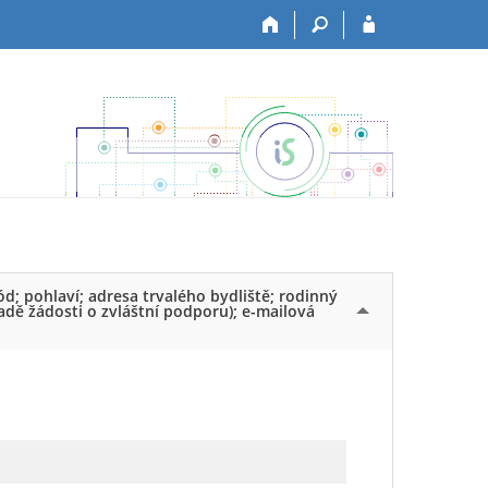
ód; pohlaví; adresa trvalého bydliště; rodinný
padě žádosti o zvláštní podporu); e-mailová