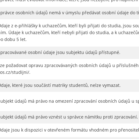
Správce osobních údajů nemá v úmyslu předávat osobní údaje do t
daje z e-přihlášky k uchazečům, kteří byli přijati do studia, jsou so
ím. Údaje k uchazečům, kteří nebyli přijati do studia, a k uchazečů
o dobu 5 let.
Zpracovávané osobní údaje jsou subjektu údajů přístupné.
Lze požadovat opravu zpracovávaných osobních údajů u příslušného s
os.cz/studijni/.
daje, které jsou součástí matriky studentů, nelze vymazat.
Subjekt údajů má právo na omezení zpracování osobních údajů u s
Subjekt údajů má právo vznést u správce námitku proti zpracování.
Údaje jsou k dispozici v otevřeném formátu vhodném pro přenositel