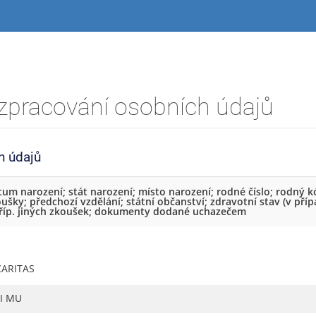
zpracování osobních údajů
h údajů
atum narození; stát narození; místo narození; rodné číslo; rodný k
ušky; předchozí vzdělání; státní občanství; zdravotní stav (v pří
, příp. jiných zkoušek; dokumenty dodané uchazečem
CARITAS
FI MU