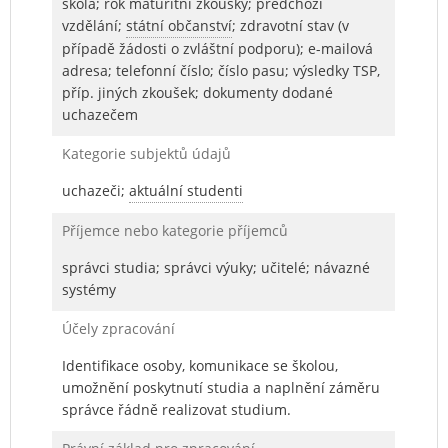
škola; rok maturitní zkoušky; předchozí
vzdělání;
státní občanství
; zdravotní stav (v
případě žádosti o zvláštní podporu); e-mailová
adresa; telefonní číslo; číslo pasu; výsledky TSP,
příp. jiných zkoušek; dokumenty dodané
uchazečem
Kategorie subjektů údajů
uchazeči;
aktuální studenti
Příjemce nebo kategorie příjemců
správci studia; správci výuky; učitelé; návazné
systémy
Účely zpracování
Identifikace osoby, komunikace se školou,
umožnění poskytnutí studia a naplnění záměru
správce řádně realizovat studium.