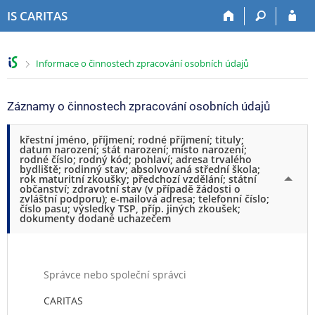
P
P
P
P
IS CARITAS
ř
ř
ř
ř
e
e
e
e
s
s
s
s
>
Informace o činnostech zpracování osobních údajů
k
k
k
k
o
o
o
o
č
č
č
č
Záznamy o činnostech zpracování osobních údajů
i
i
i
i
t
t
t
t
křestní jméno, příjmení; rodné příjmení; tituly;
n
n
n
n
datum narození; stát narození; místo narození;
a
a
a
a
rodné číslo; rodný kód; pohlaví; adresa trvalého
bydliště; rodinný stav; absolvovaná střední škola;
h
h
o
p
rok maturitní zkoušky; předchozí vzdělání; státní
o
l
b
a
občanství; zdravotní stav (v případě žádosti o
zvláštní podporu); e-mailová adresa; telefonní číslo;
r
a
s
t
číslo pasu; výsledky TSP, příp. jiných zkoušek;
n
v
a
i
dokumenty dodané uchazečem
í
i
h
č
l
č
k
i
k
u
š
u
Správce nebo společní správci
t
CARITAS
u