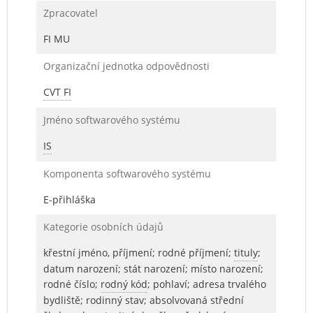
Zpracovatel
FI MU
Organizační jednotka odpovědnosti
CVT FI
Jméno softwarového systému
IS
Komponenta softwarového systému
E-přihláška
Kategorie osobních údajů
křestní jméno, příjmení; rodné příjmení;
tituly
;
datum narození; stát narození; místo narození;
rodné číslo;
rodný kód
; pohlaví; adresa trvalého
bydliště; rodinný stav; absolvovaná střední