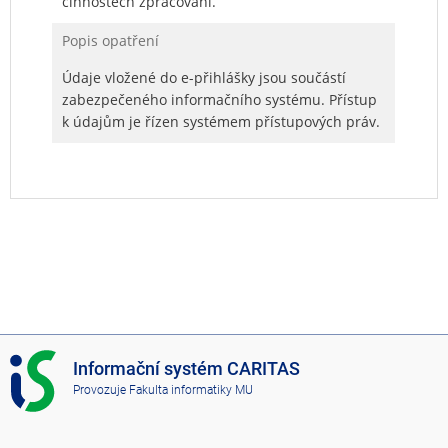
činnostech zpracování.
Popis opatření
Údaje vložené do e-přihlášky jsou součástí
zabezpečeného informačního systému. Přístup
k údajům je řízen systémem přístupových práv.
I
Informační systém CARITAS
S
Provozuje
Fakulta informatiky MU
C
A
R