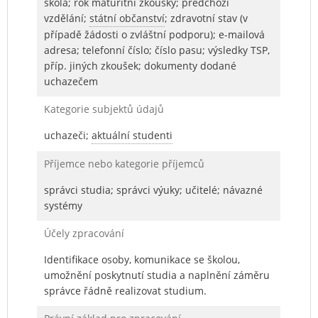
škola; rok maturitní zkoušky; předchozí
vzdělání;
státní občanství
; zdravotní stav (v
případě žádosti o zvláštní podporu); e-mailová
adresa; telefonní číslo; číslo pasu; výsledky TSP,
příp. jiných zkoušek; dokumenty dodané
uchazečem
Kategorie subjektů údajů
uchazeči;
aktuální studenti
Příjemce nebo kategorie příjemců
správci studia; správci výuky; učitelé; návazné
systémy
Účely zpracování
Identifikace osoby, komunikace se školou,
umožnění poskytnutí studia a naplnění záměru
správce řádně realizovat studium.