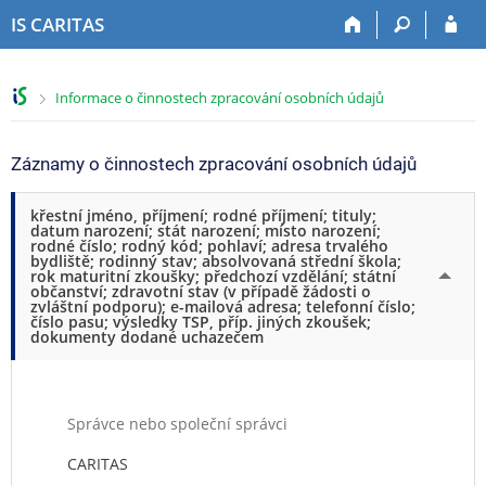
P
P
P
P
IS CARITAS
ř
ř
ř
ř
e
e
e
e
s
s
s
s
>
Informace o činnostech zpracování osobních údajů
k
k
k
k
o
o
o
o
č
č
č
č
Záznamy o činnostech zpracování osobních údajů
i
i
i
i
t
t
t
t
křestní jméno, příjmení; rodné příjmení; tituly;
n
n
n
n
datum narození; stát narození; místo narození;
a
a
a
a
rodné číslo; rodný kód; pohlaví; adresa trvalého
bydliště; rodinný stav; absolvovaná střední škola;
h
h
o
p
rok maturitní zkoušky; předchozí vzdělání; státní
o
l
b
a
občanství; zdravotní stav (v případě žádosti o
zvláštní podporu); e-mailová adresa; telefonní číslo;
r
a
s
t
číslo pasu; výsledky TSP, příp. jiných zkoušek;
n
v
a
i
dokumenty dodané uchazečem
í
i
h
č
l
č
k
i
k
u
š
u
Správce nebo společní správci
t
CARITAS
u