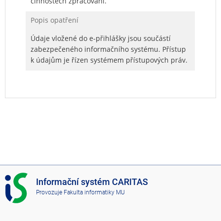
činnostech zpracování.
Popis opatření
Údaje vložené do e-přihlášky jsou součástí
zabezpečeného informačního systému. Přístup
k údajům je řízen systémem přístupových práv.
I
Informační systém CARITAS
S
Provozuje
Fakulta informatiky MU
C
A
R