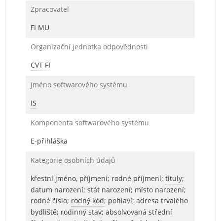
Zpracovatel
FI MU
Organizační jednotka odpovědnosti
CVT FI
Jméno softwarového systému
IS
Komponenta softwarového systému
E-přihláška
Kategorie osobních údajů
křestní jméno, příjmení; rodné příjmení;
tituly
;
datum narození; stát narození; místo narození;
rodné číslo;
rodný kód
; pohlaví; adresa trvalého
bydliště; rodinný stav; absolvovaná střední